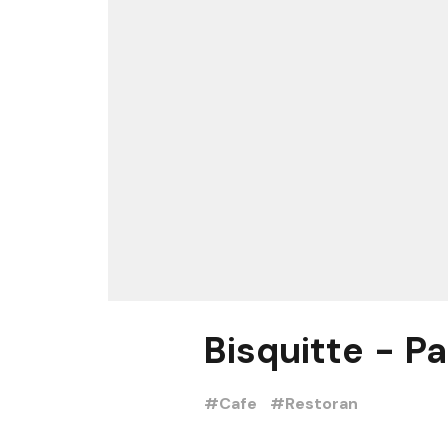
Bisquitte - P
#Cafe
#Restoran