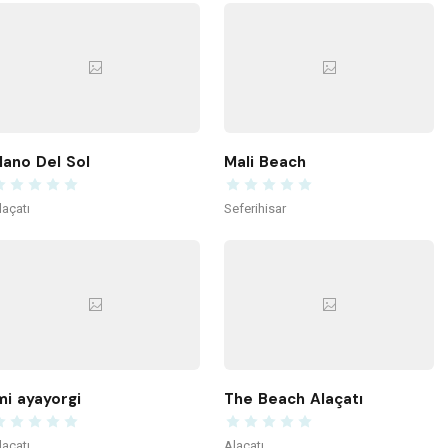
ano Del Sol
Mali Beach
laçatı
Seferihisar
mi ayayorgi
The Beach Alaçatı
laçatı
Alaçatı