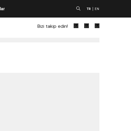
lar
A
TR
EN
Bizi takip edin!