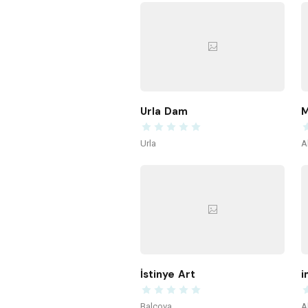
Urla Dam
M
Urla
A
İstinye Art
i
Balçova
A