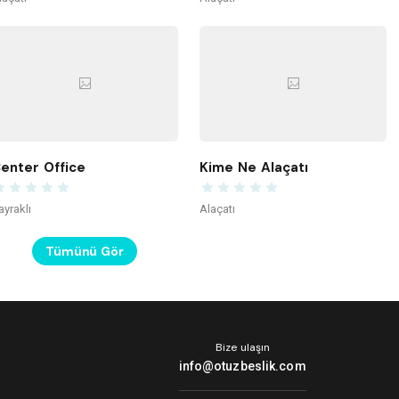
enter Office
Kime Ne Alaçatı
ayraklı
Alaçatı
Tümünü Gör
Bize ulaşın
info@otuzbeslik.com