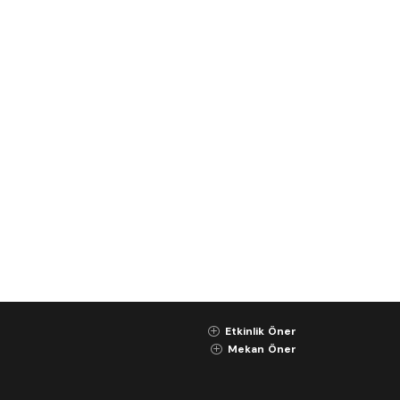
Etkinlik Öner
K
Mekan Öner
K