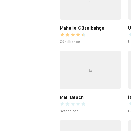
Mahalle Güzelbahçe
U
Güzelbahçe
U
Mali Beach
İ
Seferihisar
B