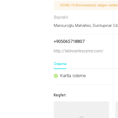
COVID-19 (Koronavirüs) salgını nedeniy
Bayraklı
Mansuroğlu Mahallesi, Dumlupınar Cd. 
+905065718807
http://latincentreizmir.com/
Ödeme
Kartla ödeme
^
Keşfet