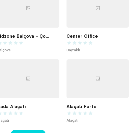
Kidzone Balçova - Çocuk Gelişim ve Aktivite Merkezi
Center Office
alçova
Bayraklı
ada Alaçatı
Alaçatı Forte
laçatı
Alaçatı