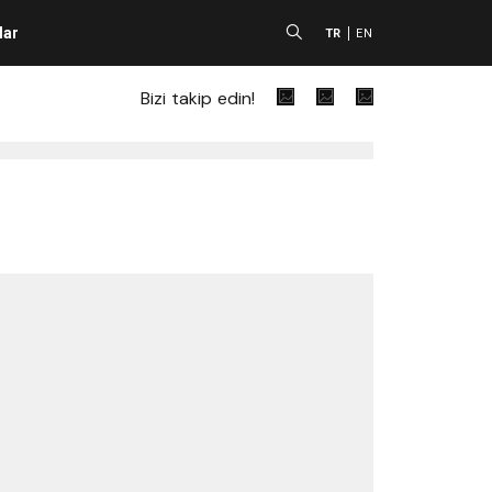
lar
A
TR
EN
Bizi takip edin!