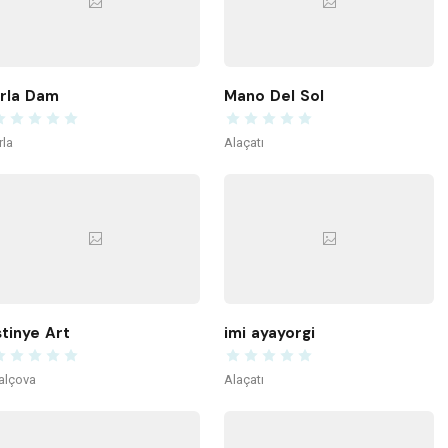
rla Dam
Mano Del Sol
rla
Alaçatı
stinye Art
imi ayayorgi
alçova
Alaçatı