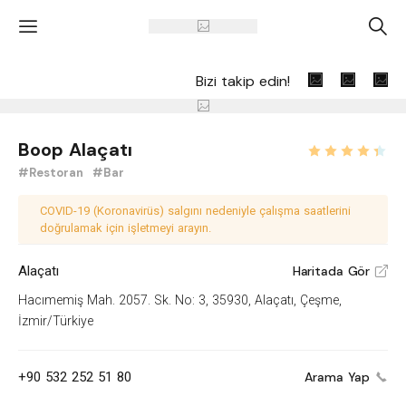
'
A
Bizi takip edin!
Boop Alaçatı
#Restoran
#Bar
COVID-19 (Koronavirüs) salgını nedeniyle çalışma saatlerini
doğrulamak için işletmeyi arayın.
Alaçatı
Haritada Gör
V
Hacımemiş Mah. 2057. Sk. No: 3, 35930, Alaçatı, Çeşme,
İzmir/Türkiye
+90 532 252 51 80
Arama Yap