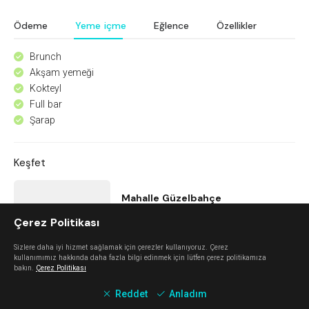
Ödeme
Yeme içme
Eğlence
Özellikler
Brunch
^
Akşam yemeği
^
Kokteyl
^
Full bar
^
Şarap
^
Keşfet
Mahalle Güzelbahçe
Çerez Politikası
Güzelbahçe
Sizlere daha iyi hizmet sağlamak için çerezler kullanıyoruz. Çerez
kullanımımız hakkında daha fazla bilgi edinmek için lütfen çerez politikamıza
bakın.
Çerez Politikası
Mano Del Sol
Reddet
Anladım
Alaçatı