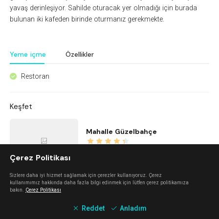
yavaş derinleşiyor. Sahilde oturacak yer olmadığı için burada
bulunan iki kafeden birinde oturmanız gerekmekte.
Yeme içme
Özellikler
Restoran
^
Keşfet
Mahalle Güzelbahçe
Güzelbahçe
Çerez Politikası
Sizlere daha iyi hizmet sağlamak için çerezler kullanıyoruz. Çerez
Kidzone Balçova - Çocuk Gelişim ve Aktivite Merkezi
kullanımımız hakkında daha fazla bilgi edinmek için lütfen çerez politikamıza
bakın.
Çerez Politikası
Balçova
Reddet
Anladım