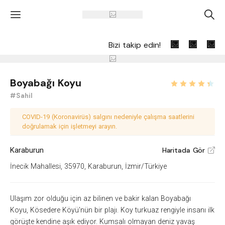
'
A
Bizi takip edin!
Boyabağı Koyu
#Sahil
COVID-19 (Koronavirüs) salgını nedeniyle çalışma saatlerini
doğrulamak için işletmeyi arayın.
Karaburun
Haritada Gör
V
İnecik Mahallesi, 35970, Karaburun, İzmir/Türkiye
Ulaşım zor olduğu için az bilinen ve bakir kalan Boyabağı
Koyu, Kösedere Köyü'nün bir
plajı. Koy turkuaz rengiyle insanı ilk
görüşte kendine aşık ediyor.
Kumsalı olmayan
deniz yavaş