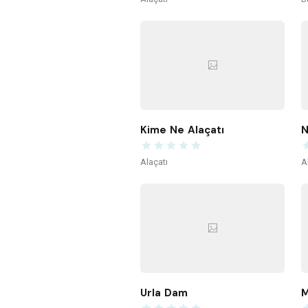
Kime Ne Alaçatı
N
Alaçatı
A
Urla Dam
M