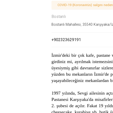
COVID-19 (Koronavirüs) salgını nedeniy
Bostanlı
Bostanlı Mahallesi, 35540 Karşıyaka/İz
+902323629191
İzmir
'deki bir çok kafe, pastan
girdiniz mi, ayrılmak istemezsini
üyesiymiş gibi davranırlar sizle
yüzden bu mekanların İzmir'de pop
yaşayabileceğiniz mekanlardan b
1997
yılında, Sevgi ailesinin açt
Pastanesi
Karşıyaka
'da misafirle
2. şubesi de açılır. Fakat 19 yıld
cheesecake
, kurabiye vb. butik 