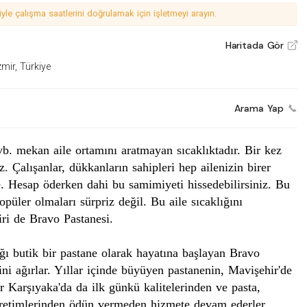
le çalışma saatlerini doğrulamak için işletmeyi arayın.
Haritada Gör
V
mir, Türkiye
Arama Yap
e vb. mekan
aile
ortamı
nı aratmayan sıcaklıktadır. Bir kez
z. Çalışanlar, dükkanların sahipleri hep ailenizin birer
re. Hesap öderken dahi bu samimiyeti hissedebilirsiniz. Bu
üler olmaları sürpriz değil. Bu aile sıcaklığını
iri de Bravo Pastanesi.
ığı
butik
bir pastane olarak hayatına başlayan Bravo
rini ağırlar. Yıllar içinde büyüyen pastanenin,
Mavişehir'de
ır Karşıyaka'da da ilk günkü kalitelerinden ve pasta,
üretimlerinden ödün vermeden hizmete devam ederler.