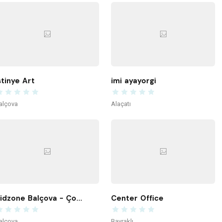
stinye Art
imi ayayorgi
alçova
Alaçatı
Kidzone Balçova - Çocuk Gelişim ve Aktivite Merkezi
Center Office
alçova
Bayraklı