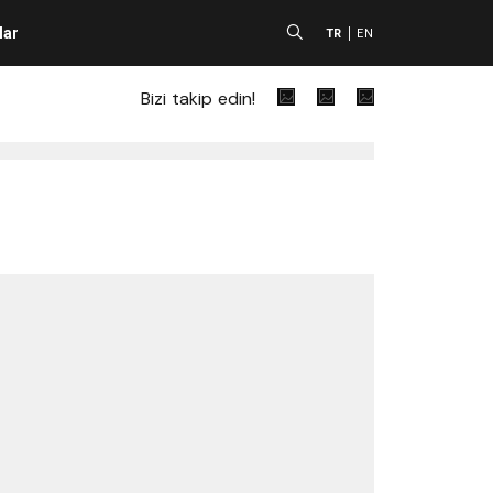
lar
A
TR
EN
Bizi takip edin!