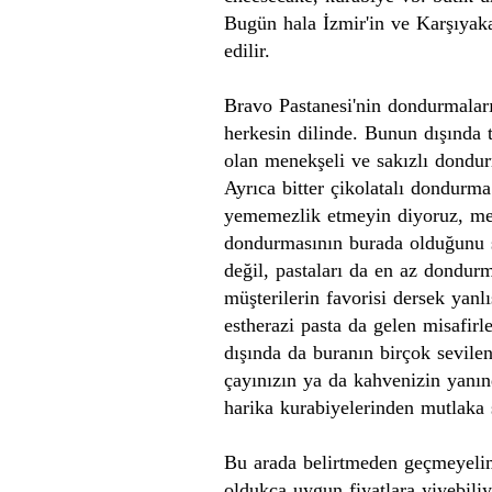
Bugün hala İzmir'in ve Karşıyaka'
edilir.
Bravo Pastanesi'nin
dondurma
la
herkesin dilinde. Bunun dışında
olan
menekşeli
ve
sakızlı dondu
Ayrıca bitter çikolatalı dondurm
yememezlik
etmeyin diyoruz, mev
dondurmasının burada olduğunu s
değil,
pasta
ları da en az dondurma
müşterilerin favorisi dersek yan
estherazi
pasta da gelen misafirle
dışında da buranın birçok sevilen
çayınızın ya da kahvenizin yanınd
harika kurabiyelerinden mutlaka 
Bu arada belirtmeden geçmeyelim
oldukça
uygun
fiyat
lara yiyebil