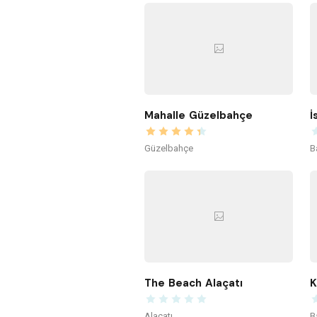
Mahalle Güzelbahçe
İ
Güzelbahçe
B
The Beach Alaçatı
Alaçatı
B