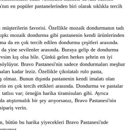
nın en popüler pastanelerinden biri olarak sıklıkla tercih
rı müşterilerin favorisi. Özellikle mozaik dondurmanın tadı
 tıpkı mozaik dondurma gibi pastanenin kendi ürünlerinden
rma
da en çok tercih edilen dondurma çeşitleri arasında.
a da yine sevilenler arasında. Buraya gelip de dondurma
sim kış olsa bile. Çünkü gelen herkes şehrin en iyi
öylüyor. Bravo Pastanesi'nin sadece dondurmaları meşhur
ları kadar leziz. Özellikle çikolatalı rulo pasta,
lış olmaz. Bunun dışında pastanenin
kendi
imalatı
olan
rin en çok tercih ettikleri arasında. Dondurma ve pastalar
 tatlısı var; örneğin harika
tiramisu
ları
gibi. Ayrıca
a atıştırmalık bir şey arıyorsanız, Bravo Pastanesi'nin
sipariş verin.
, bütün bu harika yiyecekleri Bravo Pastanesi'nde
iyorsunuz.