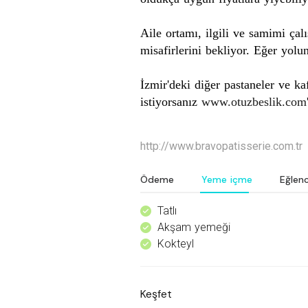
Aile ortamı, ilgili ve
samimi
çalı
misafirlerini bekliyor. Eğer yol
İzmir'deki diğer pastaneler ve ka
istiyorsanız
www.otuzbeslik.com
http://www.bravopatisserie.com.tr
Ödeme
Yeme içme
Eğlen
Tatlı
^
Akşam yemeği
^
Kokteyl
^
Keşfet