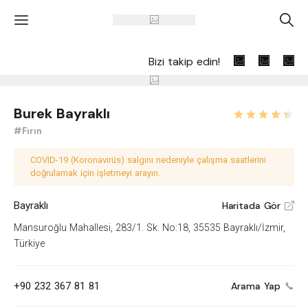
'
A
Bizi takip edin!
Burek Bayraklı
#Fırın
COVID-19 (Koronavirüs) salgını nedeniyle çalışma saatlerini
doğrulamak için işletmeyi arayın.
Bayraklı
Haritada Gör
V
Mansuroğlu Mahallesi, 283/1. Sk. No:18, 35535 Bayraklı/İzmir,
Türkiye
+90 232 367 81 81
Arama Yap