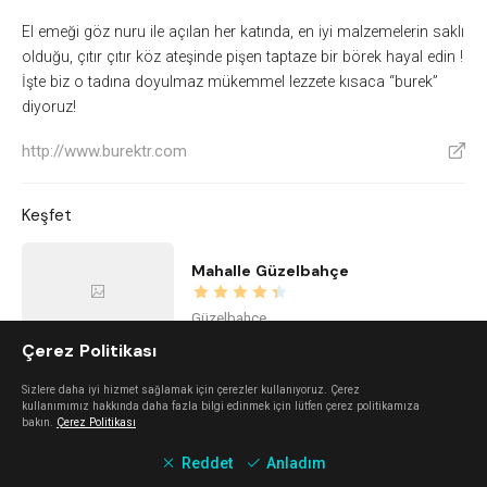
El emeği göz nuru ile açılan her katında, en iyi malzemelerin saklı
olduğu, çıtır çıtır köz ateşinde pişen taptaze bir börek hayal edin !
İşte biz o tadına doyulmaz mükemmel lezzete kısaca “burek”
diyoruz!
http://www.burektr.com
V
Keşfet
Mahalle Güzelbahçe
Güzelbahçe
Çerez Politikası
Nada Alaçatı
Sizlere daha iyi hizmet sağlamak için çerezler kullanıyoruz. Çerez
kullanımımız hakkında daha fazla bilgi edinmek için lütfen çerez politikamıza
bakın.
Çerez Politikası
Alaçatı
Reddet
Anladım