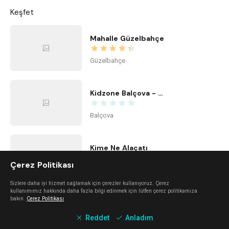
Keşfet
Mahalle Güzelbahçe
Güzelbahçe
Kidzone Balçova - Çocuk Gelişim ve Aktivite Merkezi
Balçova
Kime Ne Alaçatı
Çerez Politikası
Alaçatı
Sizlere daha iyi hizmet sağlamak için çerezler kullanıyoruz. Çerez
kullanımımız hakkında daha fazla bilgi edinmek için lütfen çerez politikamıza
bakın.
Çerez Politikası
Center Office
Reddet
Anladım
Bayraklı