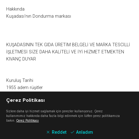
Hakkında
Kuşadası'nın Dondurma markası
KUŞADASININ TEK GIDA ÜRETİM BELGELİ VE MARKA TESCİLLİ
İŞLETMESİ SİZE DAHA KALİTELİ VE İYİ HİZMET ETMEKTEN
KIVANÇ DUYAR
Kuruluş Tarihi
1955 adem rüşitler
Çerez Politikası
Ödüller
Sizlere daha iyi hizmet sağlamak için çerezler kullanıyoruz. Çerez
CAFE ROMA marka tescili
kullanımımız hakkında daha fazla bilgi edinmek için lütfen çerez politikamıza
bakın.
Çerez Politikası
ROMA DONDURMALARI marka tescili
CAFE ROMA logo tescili
...
Devamını Gör
Reddet
Anladım