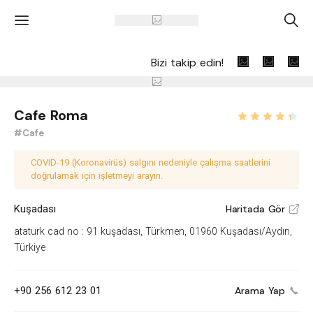
'
A
Bizi takip edin!
Cafe Roma
#Cafe
COVID-19 (Koronavirüs) salgını nedeniyle çalışma saatlerini
doğrulamak için işletmeyi arayın.
Kuşadası
Haritada Gör
V
ataturk cad no : 91 kuşadası, Türkmen, 01960 Kuşadası/Aydın,
Türkiye
+90 256 612 23 01
Arama Yap