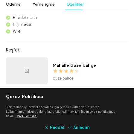
Ödeme
Yeme içme
Özellikler
Bisiklet dostu
^
Dış mekan
^
Wi-fi
^
Keşfet
Mahalle Güzelbahçe
Güzelbahçe
Çerez Politikası
İstinye Art
Sizlere daha iyi hizmet sağlamak için çerezler kullanıyoruz. Çerez
Balçova
kullanımımız hakkında daha fazla bilgi edinmek için lütfen çerez politikamıza
bakın.
Çerez Politikası
Reddet
Anladım
imi ayayorgi