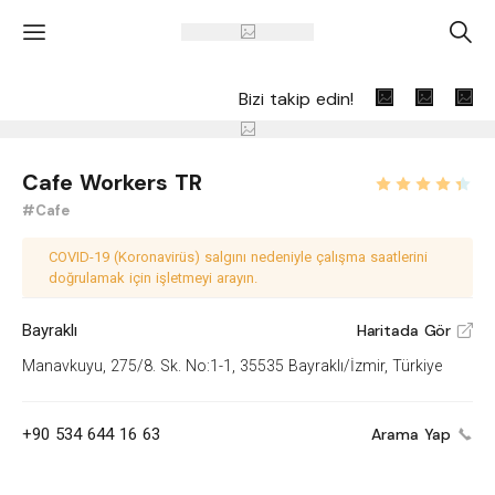
'
A
Bizi takip edin!
Cafe Workers TR
#Cafe
COVID-19 (Koronavirüs) salgını nedeniyle çalışma saatlerini
doğrulamak için işletmeyi arayın.
Bayraklı
Haritada Gör
V
Manavkuyu, 275/8. Sk. No:1-1, 35535 Bayraklı/İzmir, Türkiye
+90 534 644 16 63
Arama Yap