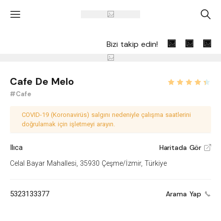
'
A
Bizi takip edin!
Cafe De Melo
#Cafe
COVID-19 (Koronavirüs) salgını nedeniyle çalışma saatlerini
doğrulamak için işletmeyi arayın.
Ilıca
Haritada Gör
V
Celal Bayar Mahallesi, 35930 Çeşme/İzmir, Türkiye
5323133377
Arama Yap