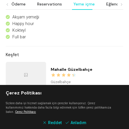
Ödeme
Reservations
Yeme içme
Eğlence
Akşam yemeği
^
Happy hour
^
Kokteyl
^
Full bar
^
Keşfet
Mahalle Güzelbahçe
Güzelbahçe
Çerez Politikası
The Beach Alaçatı
Sizlere daha iyi hizmet sağlamak için çerezler kullanıyoruz. Çerez
kullanımımız hakkında daha fazla bilgi edinmek için lütfen çerez politikamıza
bakın.
Çerez Politikası
Alaçatı
Reddet
Anladım