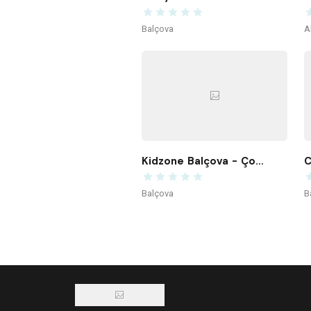
Balçova
A
Kidzone Balçova - Çocuk Gelişim ve Aktivite Merkezi
C
Balçova
B