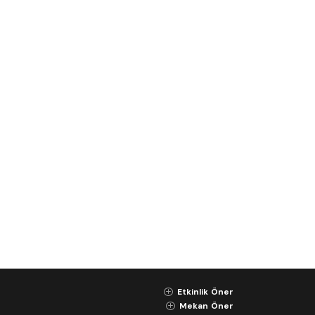
Etkinlik Öner
K
Mekan Öner
K