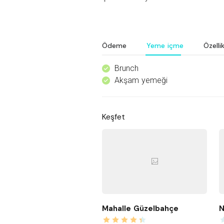
Ödeme
Yeme içme
Özellik
Brunch
^
Akşam yemeği
^
Keşfet
Mahalle Güzelbahçe
N