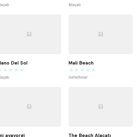
laçatı
Alaçatı
ano Del Sol
Mali Beach
laçatı
Seferihisar
mi ayayorgi
The Beach Alaçatı