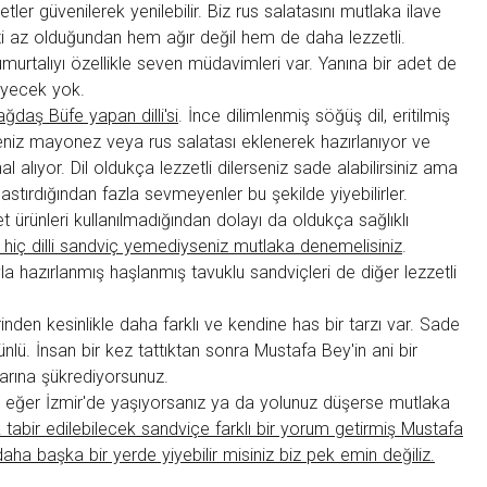
tler güvenilerek yenilebilir. Biz
rus
salatasını mutlaka ilave
i az olduğundan hem ağır değil hem de daha lezzetli.
Yumurtalıyı özellikle seven müdavimleri var. Yanına bir adet de
diyecek yok.
 Çağdaş Büfe yapan
dilli'si
. İnce dilimlenmiş söğüş dil, eritilmiş
rseniz mayonez veya
rus
salatası eklenerek hazırlanıyor ve
l alıyor. Dil oldukça lezzetli dilerseniz sade alabilirsiniz ama
astırdığından fazla sevmeyenler bu şekilde yiyebilirler.
et ürünleri kullanılmadığından dolayı da oldukça sağlıklı
hiç dilli sandviç yemediyseniz mutlaka denemelisiniz
.
la hazırlanmış haşlanmış tavuklu sandviçleri de diğer lezzetli
rinden kesinlikle daha farklı ve kendine has bir tarzı var. Sade
nlü. İnsan bir kez tattıktan sonra Mustafa Bey'in ani bir
arına şükrediyorsunuz.
e eğer İzmir'de yaşıyorsanız ya da yolunuz düşerse mutlaka
 tabir edilebilecek sandviçe farklı bir yorum getirmiş Mustafa
 daha başka bir yerde yiyebilir misiniz biz pek emin değiliz.