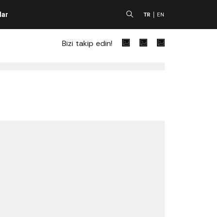
lar
A
TR
EN
Bizi takip edin!