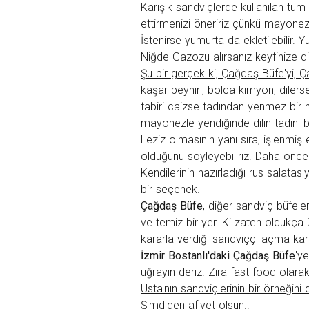
Karışık sandviçlerde kullanılan tüm e
ettirmenizi öneririz çünkü mayonez
İstenirse yumurta da ekletilebilir. 
Niğde Gazozu
alırsanız keyfinize 
Şu bir gerçek ki, Çağdaş Büfe'yi,
kaşar peyniri, bolca kimyon, dile
tabiri caizse tadından yenmez bir ha
mayonezle yendiğinde dilin tadını b
Leziz olmasının yanı sıra, işlenmiş 
olduğunu söyleyebiliriz.
Daha önce 
Kendilerinin hazırladığı
rus
salatasıy
bir seçenek.
Çağdaş Büfe
, diğer sandviç büfele
ve temiz bir yer. Ki zaten oldukça ü
kararla verdiği sandviççi açma kar
İzmir
Bostanlı
'daki
Çağdaş Büfe
'y
uğrayın deriz.
Zira
fast
food
olarak
Usta'nın sandviçlerinin bir örneğini
Şimdiden afiyet olsun..