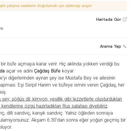
le çalışma saatlerini doğrulamak için işletmeyi arayın.
Haritada Gör
V
ye
Arama Yap
 bir büfe açmaya karar verir. Hiç aklında yokken verdiği bu
'da
açar ve adını
Çağdaş Büfe
koyar.
yi diğerlerinden ayıran şey ise Mustafa Bey ve ailesinin
bi yapması. Eşi Serpil Hanım ve büfeye ismini veren Çağdaş, her
muş.
şey; söğüş dil, kimyon, yeşillik gibi lezzetlerle oluşturdukları
 kendilerine özgü hazırladıkları Rus salatası diyebiliriz
.
ç, dilli sandviç, karışık sandviç
. Yalnız öğleden sonraya
iç bulamıyorsunuz. Akşam 6.30'dan sonra eğer yoğun geçmiş bir
luyor.