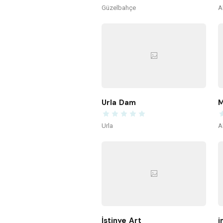
Güzelbahçe
A
Urla Dam
M
Urla
A
İstinye Art
i