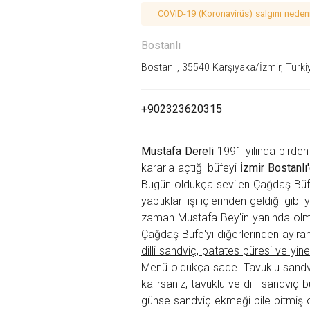
COVID-19 (Koronavirüs) salgını nedeniy
Bostanlı
Bostanlı, 35540 Karşıyaka/İzmir, Türki
+902323620315
Mustafa Dereli
1991 yılında birden
kararla açtığı büfeyi
İzmir
Bostanlı
Bugün oldukça sevilen Çağdaş Büfe'
yaptıkları işi içlerinden geldiği gi
zaman Mustafa Bey'in yanında ol
Çağdaş Büfe'yi diğerlerinden ayıran 
dilli sandviç, patates püresi ve yine
Menü oldukça sade.
Tavuklu sandvi
kalırsanız, tavuklu ve dilli sandv
günse sandviç ekmeği bile bitmiş o