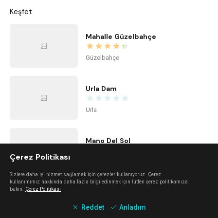
Keşfet
Mahalle Güzelbahçe
Güzelbahçe
Urla Dam
Urla
Mano Del Sol
Çerez Politikası
Alaçatı
Sizlere daha iyi hizmet sağlamak için çerezler kullanıyoruz. Çerez
kullanımımız hakkında daha fazla bilgi edinmek için lütfen çerez politikamıza
bakın.
Çerez Politikası
Mali Beach
Reddet
Anladım
Seferihisar