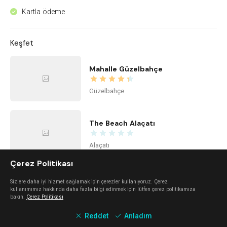
Kartla ödeme
^
Keşfet
Mahalle Güzelbahçe
Güzelbahçe
The Beach Alaçatı
Alaçatı
Çerez Politikası
Kidzone Balçova - Çocuk Gelişim ve Aktivite Merkezi
Sizlere daha iyi hizmet sağlamak için çerezler kullanıyoruz. Çerez
kullanımımız hakkında daha fazla bilgi edinmek için lütfen çerez politikamıza
bakın.
Çerez Politikası
Balçova
Reddet
Anladım