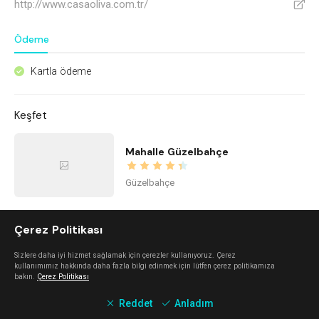
http://www.casaoliva.com.tr/
V
Ödeme
Kartla ödeme
^
Keşfet
Mahalle Güzelbahçe
Güzelbahçe
Urla Dam
Çerez Politikası
Sizlere daha iyi hizmet sağlamak için çerezler kullanıyoruz. Çerez
Urla
kullanımımız hakkında daha fazla bilgi edinmek için lütfen çerez politikamıza
bakın.
Çerez Politikası
Reddet
Anladım
Mano Del Sol