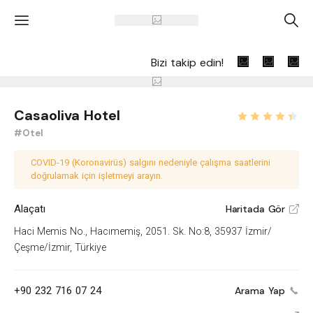
'
A
Bizi takip edin!
Casaoliva Hotel
#Otel
COVID-19 (Koronavirüs) salgını nedeniyle çalışma saatlerini
doğrulamak için işletmeyi arayın.
Alaçatı
Haritada Gör
V
Haci Memis No., Hacımemiş, 2051. Sk. No:8, 35937 İzmir/
Çeşme/İzmir, Türkiye
+90 232 716 07 24
Arama Yap