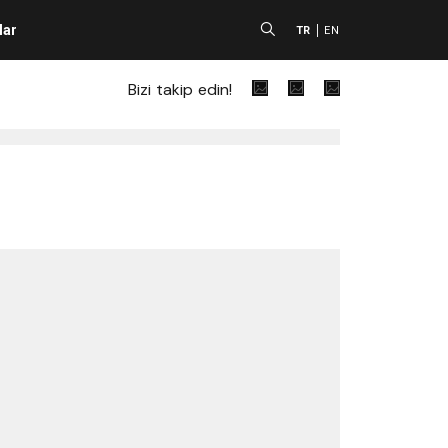
lar
A
TR
EN
Bizi takip edin!