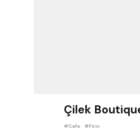
Çilek Boutiqu
#Cafe
#Fırın