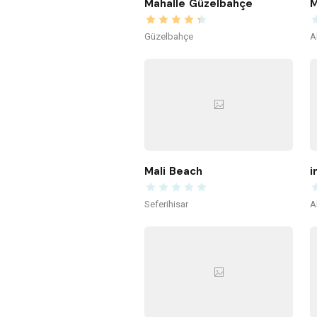
Mahalle Güzelbahçe
M
Güzelbahçe
A
Mali Beach
i
Seferihisar
A