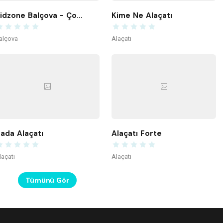
Kidzone Balçova - Çocuk Gelişim ve Aktivite Merkezi
Kime Ne Alaçatı
alçova
Alaçatı
ada Alaçatı
Alaçatı Forte
laçatı
Alaçatı
Tümünü Gör