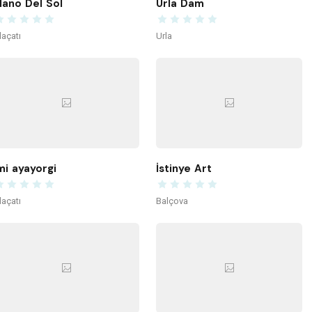
ano Del Sol
Urla Dam
laçatı
Urla
mi ayayorgi
İstinye Art
laçatı
Balçova