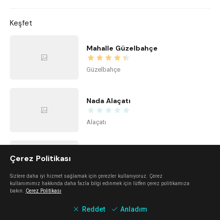
Keşfet
Mahalle Güzelbahçe
Güzelbahçe
Nada Alaçatı
Alaçatı
Alaçatı Forte
Çerez Politikası
Alaçatı
Sizlere daha iyi hizmet sağlamak için çerezler kullanıyoruz. Çerez
kullanımımız hakkında daha fazla bilgi edinmek için lütfen çerez politikamıza
bakın.
Çerez Politikası
Urla Dam
Reddet
Anladım