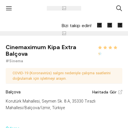
'
A
Bizi takip edin!
Cinemaximum Kipa Extra
Balçova
#Sinema
COVID-19 (Koronavirüs) salgını nedeniyle çalışma saatlerini
doğrulamak için işletmeyi arayın.
Balçova
Haritada Gör
V
Korutürk Mahallesi, Seymen Sk. 8 A, 35330 Tırazlı
Mahallesi/Balçova/İzmir, Türkiye