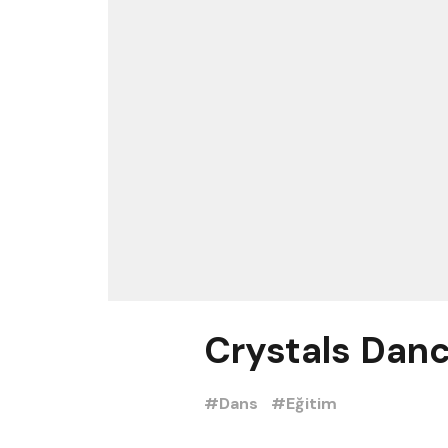
Crystals Dan
#Dans
#Eğitim