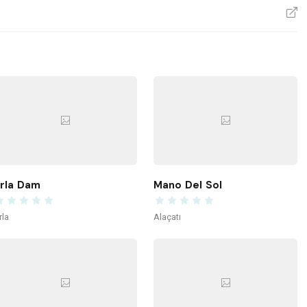
V
rla Dam
Mano Del Sol
rla
Alaçatı