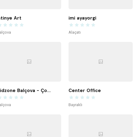
stinye Art
imi ayayorgi
alçova
Alaçatı
Kidzone Balçova - Çocuk Gelişim ve Aktivite Merkezi
Center Office
alçova
Bayraklı