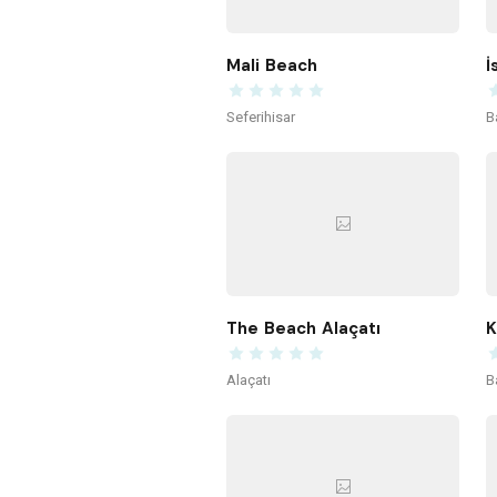
Mali Beach
İ
Seferihisar
B
The Beach Alaçatı
Alaçatı
B