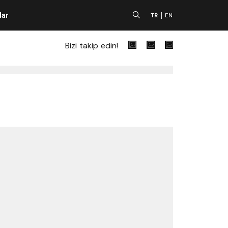
lar
A
TR
EN
Bizi takip edin!