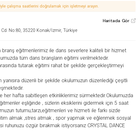
le çalışma saatlerini doğrulamak için işletmeyi arayın.
Haritada Gör
V
ri Cd. No:80, 35220 Konak/İzmir, Türkiye
anş eğitmenlerimiz ile dans severlere kaliteli bir hizmet
umuzda tüm dans branşların eğitimi verilmektedir.
i arasında tutarak eğitimi rahat bir şekilde gerçekleştirmeyi
in yanısıra düzenli bir şekilde okulumuzun düzenlediği çeşitli
leşmektedir.
le her hafta sabitleşen etkinliklerimiz sürmektedir.Okulumuzda
tmenler eşliğinde , sizlerin eksiklerini gidermek için 5 saat
uzun tutumu,tarzı,eğitmenleri ve hizmeti ile farkı sizde
 eğitim almak ,stres atmak , spor yapmak ve eğlenmek sosyal
si ruhunuzu özgür bırakmak istiyorsanız CRYSTAL DANCE