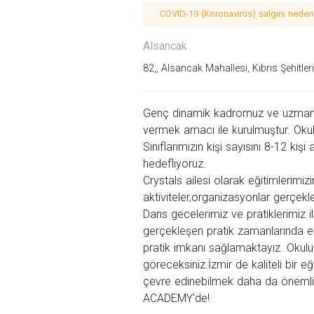
COVID-19 (Koronavirüs) salgını nedeniy
Alsancak
82,, Alsancak Mahallesi, Kıbrıs Şehitle
Genç dinamik kadromuz ve uzman br
vermek amacı ile kurulmuştur. Okul
Sınıflarımızın kişi sayısını 8-12 kiş
hedefliyoruz.
Crystals ailesi olarak eğitimlerimiz
aktiviteler,organizasyonlar gerçek
Dans gecelerimiz ve pratiklerimiz i
gerçekleşen pratik zamanlarında eği
pratik imkanı sağlamaktayız. Okulum
göreceksiniz.İzmir de kaliteli bir
çevre edinebilmek daha da önemli
ACADEMY'de!