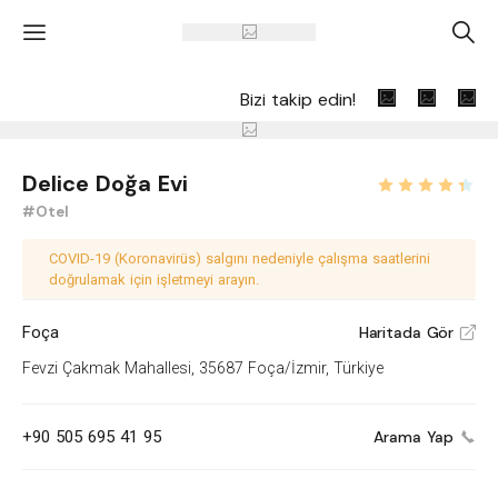
'
A
Bizi takip edin!
Delice Doğa Evi
#Otel
COVID-19 (Koronavirüs) salgını nedeniyle çalışma saatlerini
doğrulamak için işletmeyi arayın.
Foça
Haritada Gör
V
Fevzi Çakmak Mahallesi, 35687 Foça/İzmir, Türkiye
+90 505 695 41 95
Arama Yap