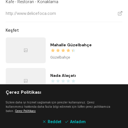
Kafe - Restoran - Konaklama
http://www.delicefoca.com
V
Keşfet
Mahalle Güzelbahçe
Güzelbahçe
Nada Alaçatı
Alaçatı
Çerez Politikası
Sizlere daha iyi hizmet sağlamak için çerezler kullanıyoruz. Çerez
Alaçatı Forte
kullanımımız hakkında daha fazla bilgi edinmek için lütfen çerez politikamıza
bakın.
Çerez Politikası
Alaçatı
Reddet
Anladım