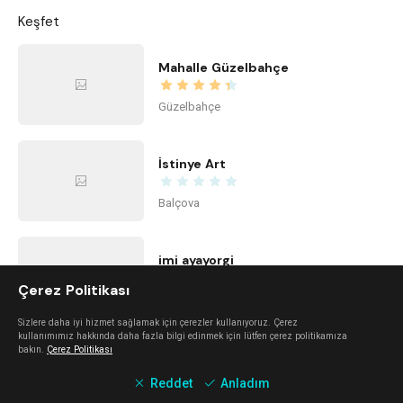
Keşfet
Mahalle Güzelbahçe
Güzelbahçe
İstinye Art
Balçova
imi ayayorgi
Çerez Politikası
Alaçatı
Sizlere daha iyi hizmet sağlamak için çerezler kullanıyoruz. Çerez
kullanımımız hakkında daha fazla bilgi edinmek için lütfen çerez politikamıza
bakın.
Çerez Politikası
The Beach Alaçatı
Reddet
Anladım
Alaçatı