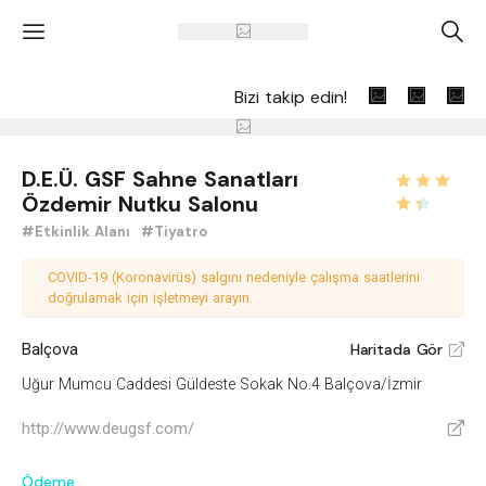
'
A
Bizi takip edin!
D.E.Ü. GSF Sahne Sanatları
Özdemir Nutku Salonu
#Etkinlik Alanı
#Tiyatro
COVID-19 (Koronavirüs) salgını nedeniyle çalışma saatlerini
doğrulamak için işletmeyi arayın.
Balçova
Haritada Gör
V
Uğur Mumcu Caddesi Güldeste Sokak No.4 Balçova/İzmir
http://www.deugsf.com/
V
Ödeme