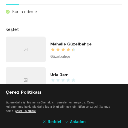
Kartla ödeme
^
Keşfet
Mahalle Güzelbahçe
Güzelbahçe
Urla Dam
Urla
Çerez Politikası
Sizlere daha iyi hizmet sağlamak için çerezler kullanıyoruz. Çerez
Mano Del Sol
kullanımımız hakkında daha fazla bilgi edinmek için lütfen çerez politikamıza
bakın.
Çerez Politikası
Alaçatı
Reddet
Anladım