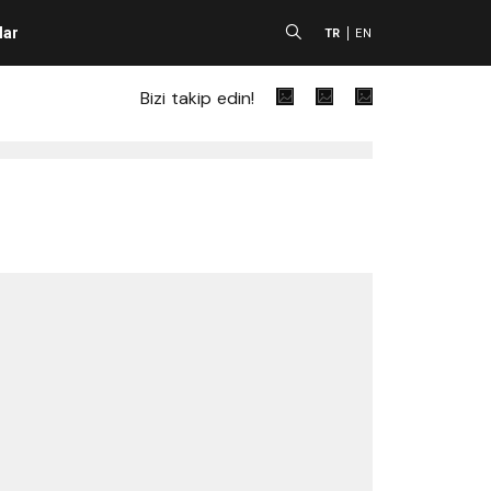
lar
A
TR
EN
Bizi takip edin!