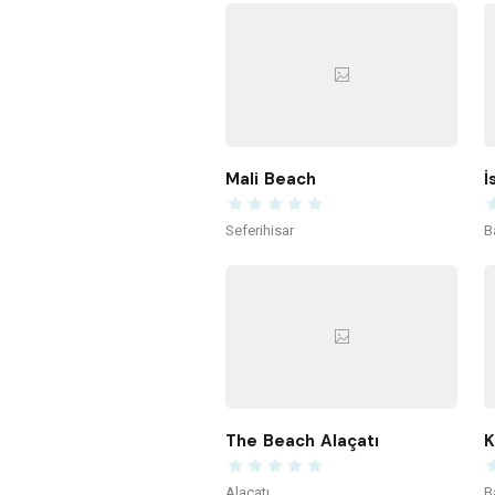
Mali Beach
İ
Seferihisar
B
The Beach Alaçatı
Alaçatı
B