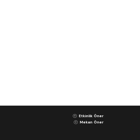
Etkinlik Öner
K
Mekan Öner
K