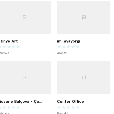
stinye Art
imi ayayorgi
alçova
Alaçatı
Kidzone Balçova - Çocuk Gelişim ve Aktivite Merkezi
Center Office
alçova
Bayraklı