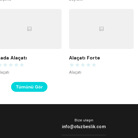
ada Alaçatı
Alaçatı Forte
laçatı
Alaçatı
Tümünü Gör
Bize ulaşın
info@otuzbeslik.com