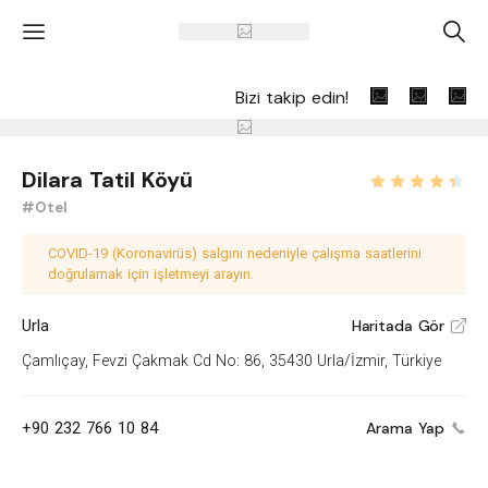
'
A
Bizi takip edin!
Dilara Tatil Köyü
#Otel
COVID-19 (Koronavirüs) salgını nedeniyle çalışma saatlerini
doğrulamak için işletmeyi arayın.
Urla
Haritada Gör
V
Çamlıçay, Fevzi Çakmak Cd No: 86, 35430 Urla/İzmir, Türkiye
+90 232 766 10 84
Arama Yap