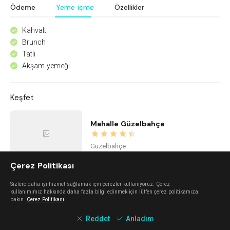
Ödeme
Yeme içme
Özellikler
Kahvaltı
^
Brunch
^
Tatlı
^
Akşam yemeği
^
Keşfet
Mahalle Güzelbahçe
Güzelbahçe
Çerez Politikası
Urla Dam
Sizlere daha iyi hizmet sağlamak için çerezler kullanıyoruz. Çerez
kullanımımız hakkında daha fazla bilgi edinmek için lütfen çerez politikamıza
bakın.
Çerez Politikası
Urla
Reddet
Anladım