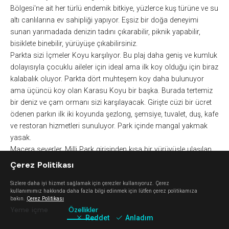
Bölgesi'ne ait her türlü endemik bitkiye, yüzlerce kuş türüne ve su
altı canlılarına ev sahipliği yapıyor. Eşsiz bir doğa deneyimi
sunan yarımadada denizin tadını çıkarabilir, piknik yapabilir,
bisiklete binebilir, yürüyüşe çıkabilirsiniz.
Parkta sizi
İçmeler Koyu
karşılıyor. Bu plaj daha geniş ve kumluk
dolayısıyla çocuklu aileler için ideal ama ilk koy olduğu için biraz
kalabalık oluyor. Parkta dört muhteşem koy daha bulunuyor
ama üçüncü koy olan
Karasu Koyu
bir başka. Burada tertemiz
bir deniz ve çam ormanı sizi karşılayacak. Girişte cüzi bir ücret
ödenen parkın ilk iki koyunda şezlong, şemsiye, tuvalet, duş, kafe
ve restoran hizmetleri sunuluyor. Park içinde mangal yakmak
yasak.
Macera severler, Milli Park girişinden kısa bir yürüyüşle ulaşılan
Zeus Mağarası’nı mutlaka keşfetmelisiniz.
Çerez Politikası
Detaylı bilgi ve yol tarifi için
tıklayın.
Sizlere daha iyi hizmet sağlamak için çerezler kullanıyoruz. Çerez
kullanımımız hakkında daha fazla bilgi edinmek için lütfen çerez politikamıza
bakın.
Çerez Politikası
Yeme içme
Özellikler
Reddet
Anladım