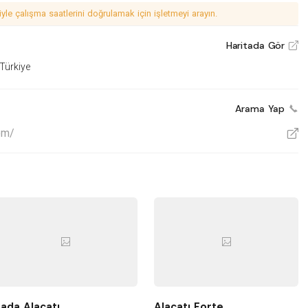
le çalışma saatlerini doğrulamak için işletmeyi arayın.
Haritada Gör
V
 Türkiye
Arama Yap
om/
V
ada Alaçatı
Alaçatı Forte