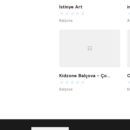
İstinye Art
i
Balçova
A
Kidzone Balçova - Çocuk Gelişim ve Aktivite Merkezi
C
Balçova
B