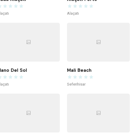
laçatı
Alaçatı
ano Del Sol
Mali Beach
laçatı
Seferihisar