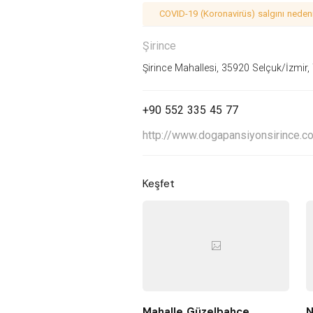
COVID-19 (Koronavirüs) salgını nedeniy
Şirince
Şirince Mahallesi, 35920 Selçuk/İzmir,
+90 552 335 45 77
http://www.dogapansiyonsirince.c
Keşfet
Mahalle Güzelbahçe
N