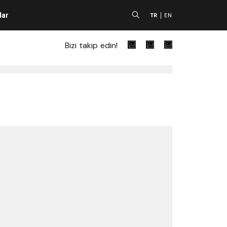
lar
A
TR
EN
Bizi takip edin!