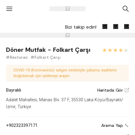
'
A
Bizi takip edin!
Döner Mutfak - Folkart Çarşı
#Restoran
#Folkart Çarşı
COVID-19 (Koronavirüs) salgını nedeniyle çalışma saatlerini
doğrulamak için işletmeyi arayın.
Bayraklı
Haritada Gör
V
Adalet Mahallesi, Manas Blv. 37 F, 35530 Laka Köyü/Bayraklı/
İzmir, Türkiye
+902323397171
Arama Yap