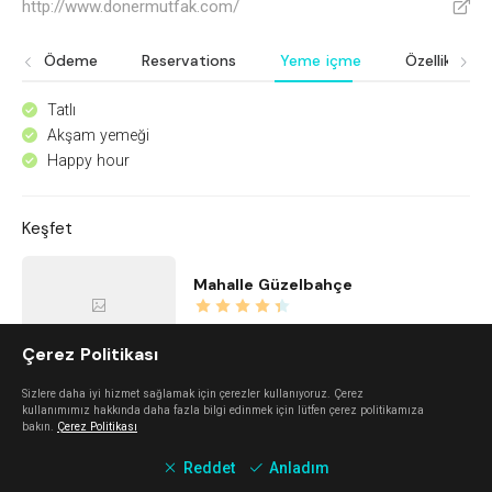
http://www.donermutfak.com/
V
Ödeme
Reservations
Yeme içme
Özellikler
Tatlı
^
Akşam yemeği
^
Happy hour
^
Keşfet
Mahalle Güzelbahçe
Güzelbahçe
Çerez Politikası
Sizlere daha iyi hizmet sağlamak için çerezler kullanıyoruz. Çerez
İstinye Art
kullanımımız hakkında daha fazla bilgi edinmek için lütfen çerez politikamıza
bakın.
Çerez Politikası
Balçova
Reddet
Anladım