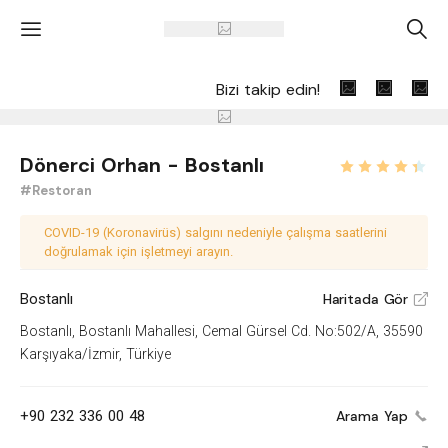
'
A
Bizi takip edin!
Dönerci Orhan - Bostanlı
#Restoran
COVID-19 (Koronavirüs) salgını nedeniyle çalışma saatlerini
doğrulamak için işletmeyi arayın.
Bostanlı
Haritada Gör
V
Bostanlı, Bostanlı Mahallesi, Cemal Gürsel Cd. No:502/A, 35590
Karşıyaka/İzmir, Türkiye
+90 232 336 00 48
Arama Yap