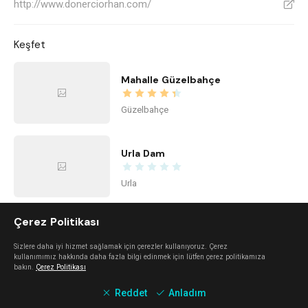
http://www.donerciorhan.com/
V
Keşfet
Mahalle Güzelbahçe
Güzelbahçe
Urla Dam
Urla
Çerez Politikası
Mano Del Sol
Sizlere daha iyi hizmet sağlamak için çerezler kullanıyoruz. Çerez
Alaçatı
kullanımımız hakkında daha fazla bilgi edinmek için lütfen çerez politikamıza
bakın.
Çerez Politikası
Reddet
Anladım
Mali Beach