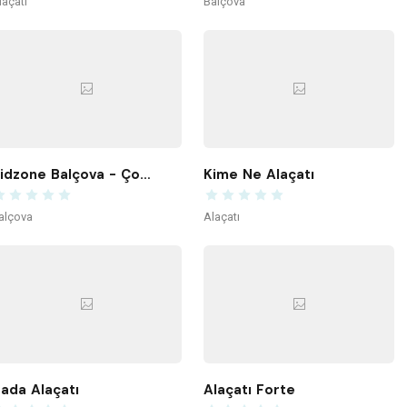
laçatı
Balçova
Kidzone Balçova - Çocuk Gelişim ve Aktivite Merkezi
Kime Ne Alaçatı
alçova
Alaçatı
ada Alaçatı
Alaçatı Forte