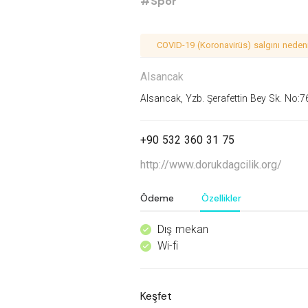
#Spor
COVID-19 (Koronavirüs) salgını nedeniy
Alsancak
Alsancak, Yzb. Şerafettin Bey Sk. No:7
+90 532 360 31 75
http://www.dorukdagcilik.org/
Ödeme
Özellikler
Dış mekan
^
Wi-fi
^
Keşfet