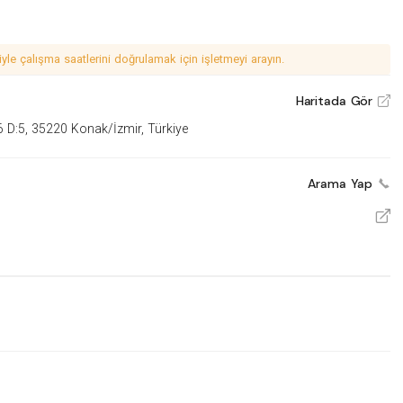
le çalışma saatlerini doğrulamak için işletmeyi arayın.
Haritada Gör
V
6 D:5, 35220 Konak/İzmir, Türkiye
Arama Yap
V