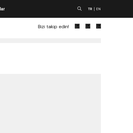
lar
A
TR
EN
Bizi takip edin!