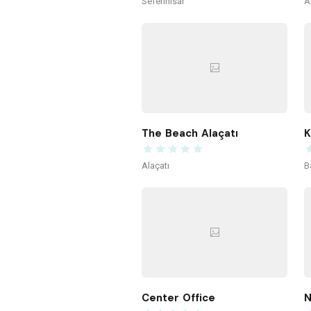
Seferihisar
A
The Beach Alaçatı
Alaçatı
B
Center Office
N