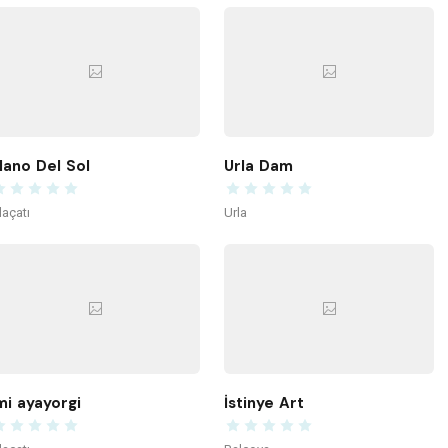
ano Del Sol
Urla Dam
laçatı
Urla
mi ayayorgi
İstinye Art