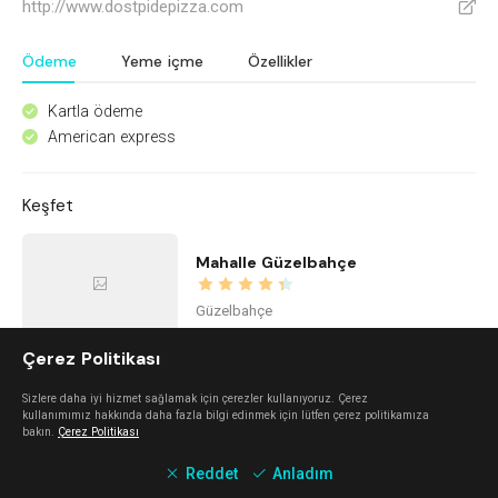
http://www.dostpidepizza.com
V
Ödeme
Yeme içme
Özellikler
Kartla ödeme
^
American express
^
Keşfet
Mahalle Güzelbahçe
Güzelbahçe
Çerez Politikası
The Beach Alaçatı
Sizlere daha iyi hizmet sağlamak için çerezler kullanıyoruz. Çerez
kullanımımız hakkında daha fazla bilgi edinmek için lütfen çerez politikamıza
Alaçatı
bakın.
Çerez Politikası
Reddet
Anladım