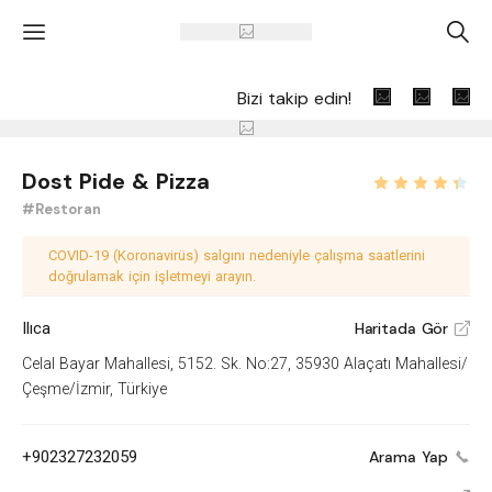
'
A
Bizi takip edin!
Dost Pide & Pizza
#Restoran
COVID-19 (Koronavirüs) salgını nedeniyle çalışma saatlerini
doğrulamak için işletmeyi arayın.
Ilıca
Haritada Gör
V
Celal Bayar Mahallesi, 5152. Sk. No:27, 35930 Alaçatı Mahallesi/
Çeşme/İzmir, Türkiye
+902327232059
Arama Yap