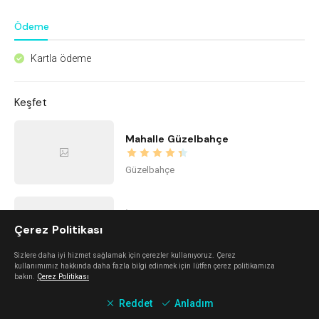
Ödeme
Kartla ödeme
^
Keşfet
Mahalle Güzelbahçe
Güzelbahçe
İstinye Art
Çerez Politikası
Balçova
Sizlere daha iyi hizmet sağlamak için çerezler kullanıyoruz. Çerez
kullanımımız hakkında daha fazla bilgi edinmek için lütfen çerez politikamıza
bakın.
Çerez Politikası
imi ayayorgi
Reddet
Anladım