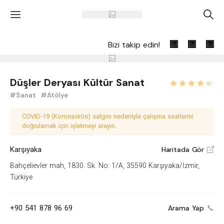
'
A
Bizi takip edin!
Düşler Deryası Kültür Sanat
#Sanat
#Atölye
COVID-19 (Koronavirüs) salgını nedeniyle çalışma saatlerini
doğrulamak için işletmeyi arayın.
Karşıyaka
Haritada Gör
V
Bahçelievler mah, 1830. Sk. No: 1/A, 35590 Karşıyaka/İzmir,
Türkiye
+90 541 878 96 69
Arama Yap