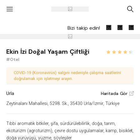
'
A
Bizi takip edin!
Ekin İzi Doğal Yaşam Çiftliği
#Otel
COVID-19 (Koronavirüs) salgını nedeniyle çalışma saatlerini
doğrulamak için işletmeyi arayın.
Urla
Haritada Gör
V
Zeytinalanı Mahallesi, 5298. Sk., 35430 Urla/İzmir, Türkiye
Tıbbi aromatik bitkiler, şifa, sürdürülebilirlik, doğa, tarım,
ekoturizm (agroturizm), çevre dostu uygulamalar, kamp, bisiklet,
doğa yürüyüşü, yüzme, söyleşiler