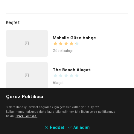
Keşfet
Mahalle Güzelbahçe
Güzelbahçe
The Beach Alaçatı
Alaçatı
Çerez Politikası
Kidzone Balçova - Çocuk Gelişim ve Aktivite Merkezi
Sizlere daha iyi hizmet sağlamak için çerezler kullanıyoruz. Çerez
kullanımımız hakkında daha fazla bilgi edinmek için lütfen çerez politikamıza
Balçova
bakın.
Çerez Politikası
Reddet
Anladım
Center Office