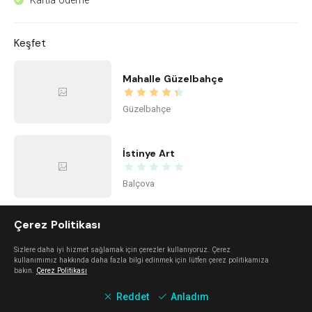
Kartla ödeme
^
Keşfet
Mahalle Güzelbahçe
Güzelbahçe
İstinye Art
Balçova
Çerez Politikası
imi ayayorgi
Sizlere daha iyi hizmet sağlamak için çerezler kullanıyoruz. Çerez
Alaçatı
kullanımımız hakkında daha fazla bilgi edinmek için lütfen çerez politikamıza
bakın.
Çerez Politikası
Reddet
Anladım
The Beach Alaçatı