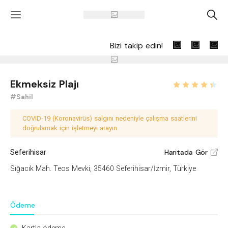
'
A
Bizi takip edin!
Ekmeksiz Plajı
#Sahil
COVID-19 (Koronavirüs) salgını nedeniyle çalışma saatlerini
doğrulamak için işletmeyi arayın.
Seferihisar
Haritada Gör
V
Sığacık Mah. Teos Mevki, 35460 Seferihisar/İzmir, Türkiye
Ödeme