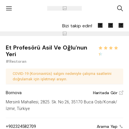
'
A
Bizi takip edin!
Et Profesörü Asil Ve Oğlu'nun
Yeri
#Restoran
COVID-19 (Koronavirüs) salgını nedeniyle çalışma saatlerini
doğrulamak için işletmeyi arayın.
Bornova
Haritada Gör
V
Mersinli Mahallesi, 2825. Sk. No:26, 35170 Buca Osb/Konak/
İzmir, Türkiye
+902324582709
Arama Yap