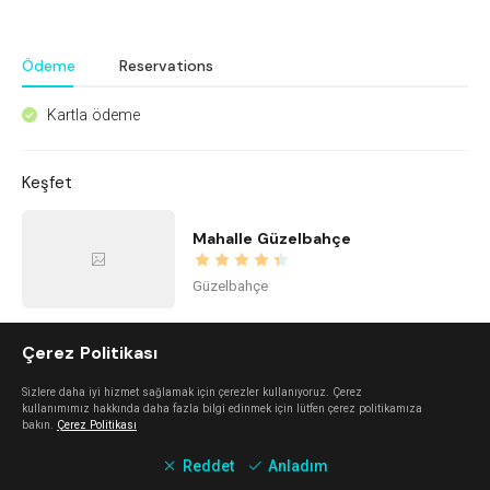
Ödeme
Reservations
Kartla ödeme
^
Keşfet
Mahalle Güzelbahçe
Güzelbahçe
Çerez Politikası
Urla Dam
Sizlere daha iyi hizmet sağlamak için çerezler kullanıyoruz. Çerez
Urla
kullanımımız hakkında daha fazla bilgi edinmek için lütfen çerez politikamıza
bakın.
Çerez Politikası
Reddet
Anladım
Mano Del Sol