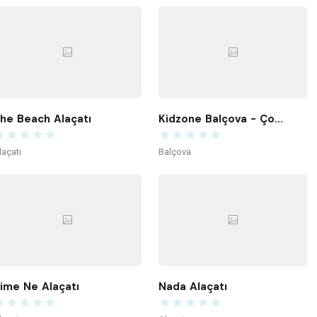
he Beach Alaçatı
Kidzone Balçova - Çocuk Gelişim ve Aktivite Merkezi
laçatı
Balçova
ime Ne Alaçatı
Nada Alaçatı