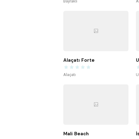
Bayraklı
A
Alaçatı Forte
U
Alaçatı
U
Mali Beach
İ