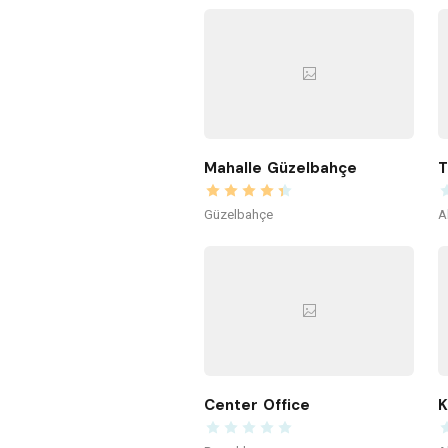
Mahalle Güzelbahçe
T
Güzelbahçe
A
Center Office
K