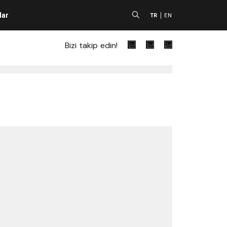
lar
A
TR
EN
Bizi takip edin!