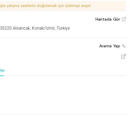
le çalışma saatlerini doğrulamak için işletmeyi arayın.
Haritada Gör
V
 35220 Alsancak, Konak/İzmir, Türkiye
Arama Yap
V
ler