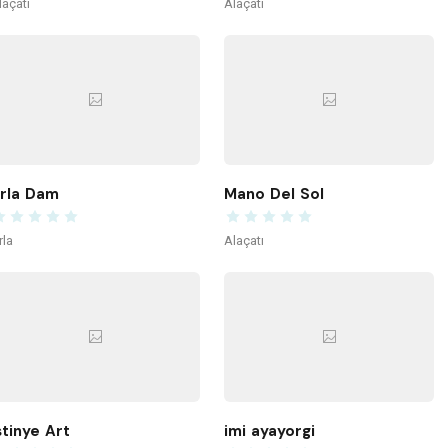
laçatı
Alaçatı
rla Dam
Mano Del Sol
rla
Alaçatı
stinye Art
imi ayayorgi