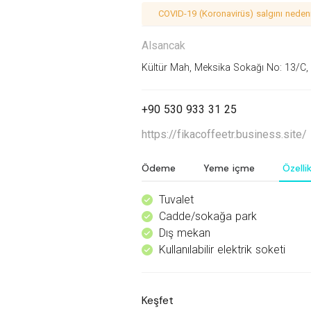
COVID-19 (Koronavirüs) salgını nedeniy
Alsancak
Kültür Mah, Meksika Sokağı No: 13/C,
+90 530 933 31 25
https://fikacoffeetr.business.site/
Ödeme
Yeme içme
Özellik
Tuvalet
^
Cadde/sokağa park
^
Dış mekan
^
Kullanılabilir elektrik soketi
^
Keşfet