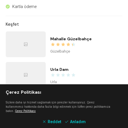
Kartla ödeme
^
Keşfet
Mahalle Güzelbahçe
Güzelbahçe
Urla Dam
Urla
Çerez Politikası
Mano Del Sol
Sizlere daha iyi hizmet sağlamak için çerezler kullanıyoruz. Çerez
kullanımımız hakkında daha fazla bilgi edinmek için lütfen çerez politikamıza
bakın.
Çerez Politikası
Alaçatı
Reddet
Anladım