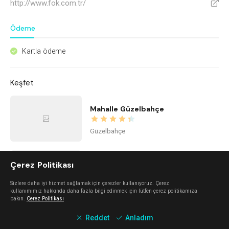
http://www.fok.com.tr/
V
Ödeme
Kartla ödeme
^
Keşfet
Mahalle Güzelbahçe
Güzelbahçe
Kidzone Balçova - Çocuk Gelişim ve Aktivite Merkezi
Çerez Politikası
Sizlere daha iyi hizmet sağlamak için çerezler kullanıyoruz. Çerez
Balçova
kullanımımız hakkında daha fazla bilgi edinmek için lütfen çerez politikamıza
bakın.
Çerez Politikası
Reddet
Anladım
Kime Ne Alaçatı