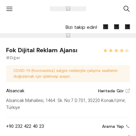
'
A
Bizi takip edin!
Fok Dijital Reklam Ajansı
#Diğer
COVID-19 (Koronavirüs) salgını nedeniyle çalışma saatlerini
doğrulamak için işletmeyi arayın.
Alsancak
Haritada Gör
V
Alsancak Mahallesi, 1464. Sk. No:7 D:701, 35220 Konak/İzmir,
Türkiye
+90 232 422 40 23
Arama Yap