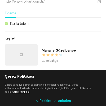
http://www.folkart.com.tr/
V
Ödeme
Kartla ödeme
^
Keşfet
Mahalle Güzelbahçe
Güzelbahçe
İstinye Art
Çerez Politikası
Sizlere daha iyi hizmet sağlamak için çerezler kullanıyoruz. Çerez
Balçova
kullanımımız hakkında daha fazla bilgi edinmek için lütfen çerez politikamıza
bakın.
Çerez Politikası
Reddet
Anladım
imi ayayorgi