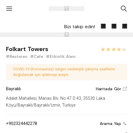
'
A
Bizi takip edin!
Folkart Towers
#Restoran
#Cafe
#Etkinlik Alanı
COVID-19 (Koronavirüs) salgını nedeniyle çalışma saatlerini
doğrulamak için işletmeyi arayın.
Bayraklı
Haritada Gör
V
Adalet Mahallesi, Manas Blv. No:47 D:43, 35530 Laka
Köyü/Bayraklı/Bayraklı/İzmir, Türkiye
+902324442278
Arama Yap