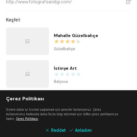
http://www.fotografsandigi.com/
V
Keşfet
Mahalle Güzelbahçe
Güzelbahçe
İstinye Art
Balçova
Çerez Politikası
imi ayayorgi
Sizlere daha iyi hizmet sağlamak için çerezler kullanıyoruz. Çerez
Alaçatı
kullanımımız hakkında daha fazla bilgi edinmek için lütfen çerez politikamıza
bakın.
Çerez Politikası
Reddet
Anladım
The Beach Alaçatı