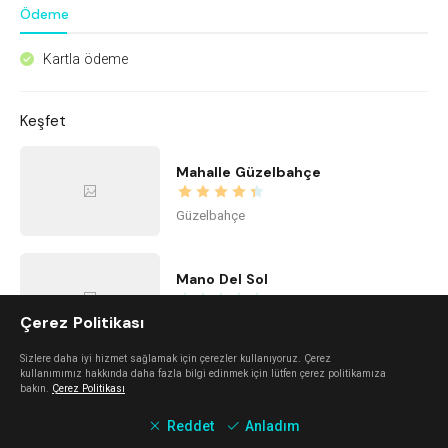
Ödeme
Kartla ödeme
^
Keşfet
Mahalle Güzelbahçe
Güzelbahçe
Mano Del Sol
Çerez Politikası
Alaçatı
Sizlere daha iyi hizmet sağlamak için çerezler kullanıyoruz. Çerez
kullanımımız hakkında daha fazla bilgi edinmek için lütfen çerez politikamıza
Urla Dam
bakın.
Çerez Politikası
Reddet
Anladım
Urla