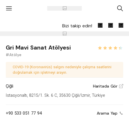
'
A
Bizi takip edin!
Gri Mavi Sanat Atölyesi
#Atölye
COVID-19 (Koronavirüs) salgını nedeniyle çalışma saatlerini
doğrulamak için işletmeyi arayın.
Çiğli
Haritada Gör
V
İstasyonaltı, 8215/1. Sk. 6 C, 35630 Çiğli/İzmir, Türkiye
+90 533 051 77 94
Arama Yap