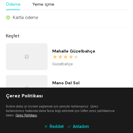
Ödeme
Yeme içme
Kartla ödeme
^
Keşfet
Mahalle Güzelbahçe
Güzelbahçe
Mano Del Sol
Çerez Politikası
Alaçatı
Sizlere daha iyi hizmet sağlamak için çerezler kullanıyoruz. Çerez
kullanımımız hakkında daha fazla bilgi edinmek için lütfen çerez politikamıza
Urla Dam
bakın.
Çerez Politikası
Reddet
Anladım
Urla