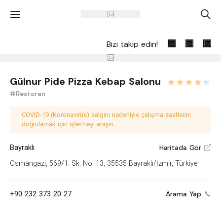
'
A
Bizi takip edin!
Gülnur Pide Pizza Kebap Salonu
#Restoran
COVID-19 (Koronavirüs) salgını nedeniyle çalışma saatlerini
doğrulamak için işletmeyi arayın.
Bayraklı
Haritada Gör
V
Osmangazi, 569/1. Sk. No: 13, 35535 Bayraklı/İzmir, Türkiye
+90 232 373 20 27
Arama Yap