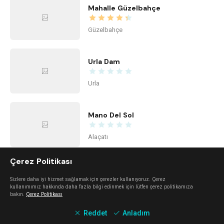
Mahalle Güzelbahçe
Güzelbahçe
Urla Dam
Urla
Mano Del Sol
Alaçatı
Çerez Politikası
Mali Beach
Sizlere daha iyi hizmet sağlamak için çerezler kullanıyoruz. Çerez
kullanımımız hakkında daha fazla bilgi edinmek için lütfen çerez politikamıza
Seferihisar
bakın.
Çerez Politikası
Reddet
Anladım
İstinye Art