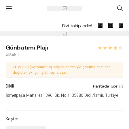
'
A
Bizi takip edin!
Günbatımı Plajı
#Sahil
COVID-19 (Koronavirüs) salgını nedeniyle çalışma saatlerini
doğrulamak için işletmeyi arayın.
Dikili
Haritada Gör
V
İsmetpaşa Mahallesi, 396. Sk. No:1, 35980 Dikili/İzmir, Türkiye
Keşfet