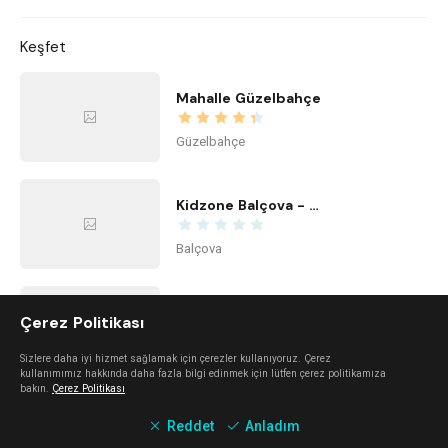
Keşfet
Mahalle Güzelbahçe
Güzelbahçe
Kidzone Balçova - Çocuk Gelişim ve Aktivite Merkezi
Balçova
Kime Ne Alaçatı
Çerez Politikası
Alaçatı
Sizlere daha iyi hizmet sağlamak için çerezler kullanıyoruz. Çerez
kullanımımız hakkında daha fazla bilgi edinmek için lütfen çerez politikamıza
bakın.
Çerez Politikası
Center Office
Reddet
Anladım