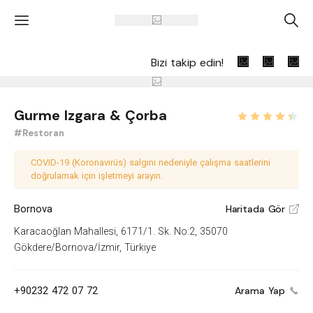
'
A
Bizi takip edin!
Gurme Izgara & Çorba
#Restoran
COVID-19 (Koronavirüs) salgını nedeniyle çalışma saatlerini
doğrulamak için işletmeyi arayın.
Bornova
Haritada Gör
V
Karacaoğlan Mahallesi, 6171/1. Sk. No:2, 35070
Gökdere/Bornova/İzmir, Türkiye
+90232 472 07 72
Arama Yap