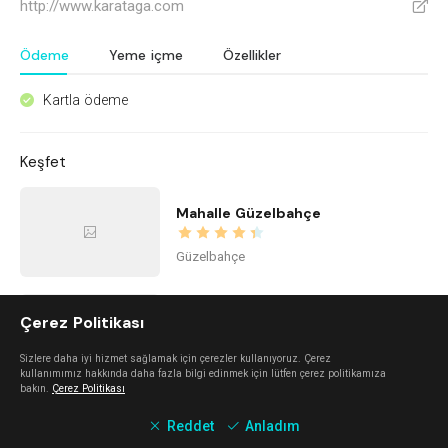
http://www.karataga.com
V
Ödeme
Yeme içme
Özellikler
Kartla ödeme
^
Keşfet
Mahalle Güzelbahçe
Güzelbahçe
Nada Alaçatı
Çerez Politikası
Sizlere daha iyi hizmet sağlamak için çerezler kullanıyoruz. Çerez
Alaçatı
kullanımımız hakkında daha fazla bilgi edinmek için lütfen çerez politikamıza
bakın.
Çerez Politikası
Reddet
Anladım
Alaçatı Forte