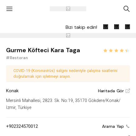
'
A
Bizi takip edin!
Gurme Köfteci Kara Taga
#Restoran
COVID-19 (Koronavirüs) salgını nedeniyle çalışma saatlerini
doğrulamak için işletmeyi arayın.
Konak
Haritada Gör
V
Mersinli Mahallesi, 2823. Sk. No:19, 35170 Gökdere/Konak/
İzmir, Türkiye
+902324570012
Arama Yap