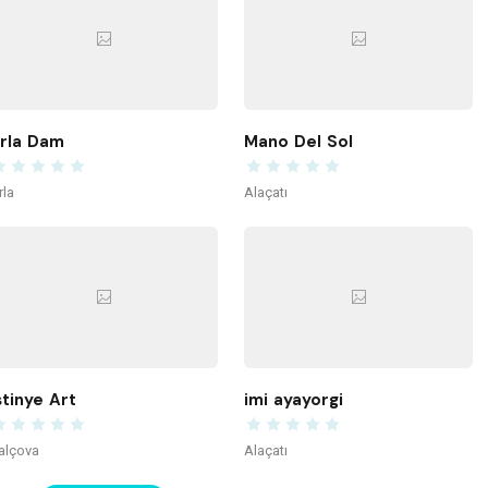
rla Dam
Mano Del Sol
rla
Alaçatı
stinye Art
imi ayayorgi
alçova
Alaçatı