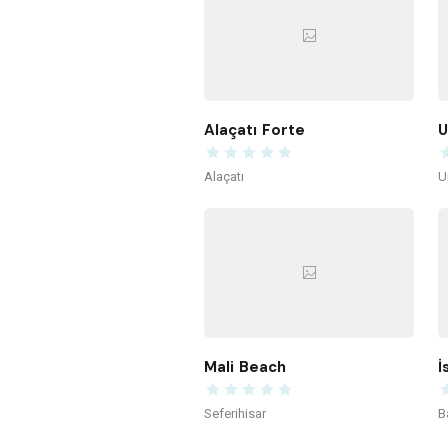
Alaçatı Forte
U
Alaçatı
U
Mali Beach
İ
Seferihisar
B