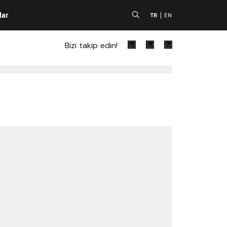
lar
A
TR
EN
Bizi takip edin!