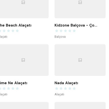
he Beach Alaçatı
Kidzone Balçova - Çocuk Gelişim ve Aktivite Merkezi
laçatı
Balçova
ime Ne Alaçatı
Nada Alaçatı
laçatı
Alaçatı