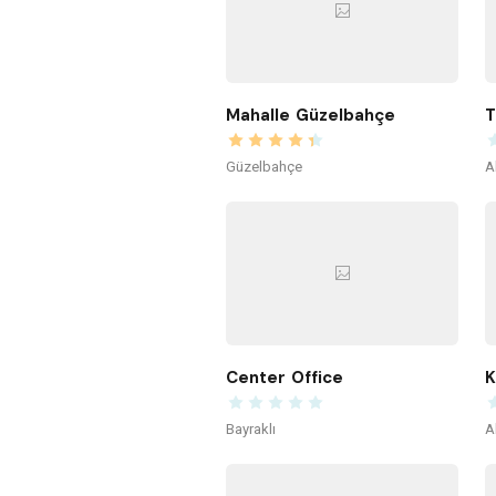
Mahalle Güzelbahçe
T
Güzelbahçe
A
Center Office
K
Bayraklı
A