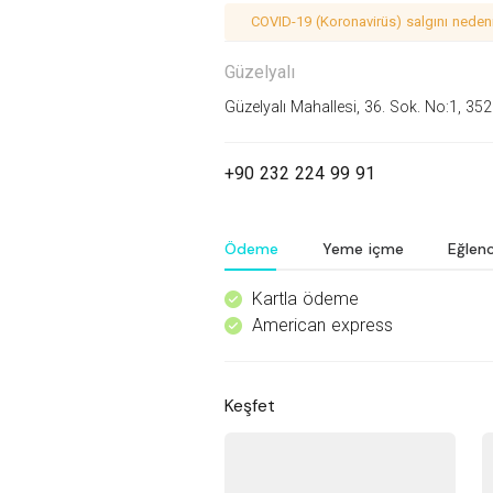
COVID-19 (Koronavirüs) salgını nedeniy
Güzelyalı
Güzelyalı Mahallesi, 36. Sok. No:1, 35
+90 232 224 99 91
Ödeme
Yeme içme
Eğlen
Kartla ödeme
^
American express
^
Keşfet