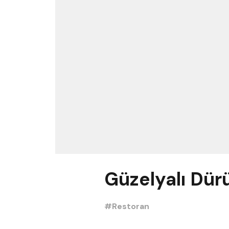
Güzelyalı Dü
#Restoran