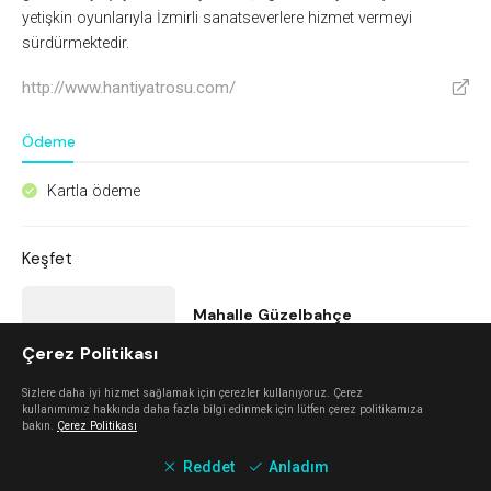
yetişkin oyunlarıyla İzmirli sanatseverlere hizmet vermeyi
sürdürmektedir.
http://www.hantiyatrosu.com/
V
Ödeme
Kartla ödeme
^
Keşfet
Mahalle Güzelbahçe
Çerez Politikası
Güzelbahçe
Sizlere daha iyi hizmet sağlamak için çerezler kullanıyoruz. Çerez
kullanımımız hakkında daha fazla bilgi edinmek için lütfen çerez politikamıza
bakın.
Çerez Politikası
Urla Dam
Reddet
Anladım
Urla