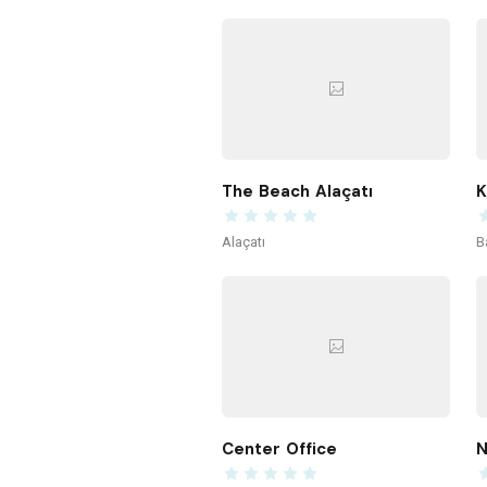
The Beach Alaçatı
Alaçatı
B
Center Office
N