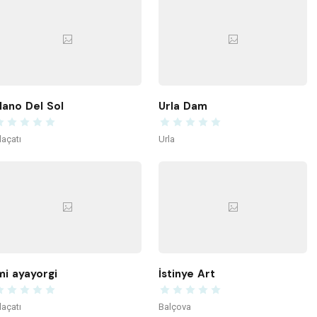
ano Del Sol
Urla Dam
laçatı
Urla
mi ayayorgi
İstinye Art
laçatı
Balçova