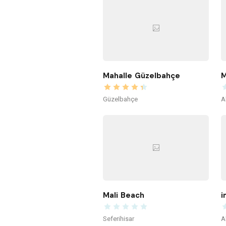
Mahalle Güzelbahçe
M
Güzelbahçe
A
Mali Beach
i
Seferihisar
A