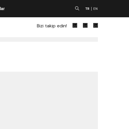
lar
A
TR
EN
Bizi takip edin!