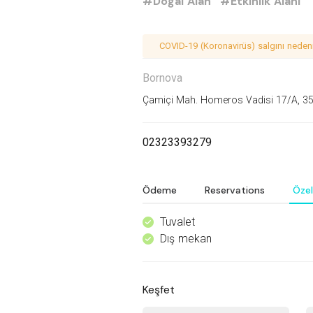
#Doğal Alan
#Etkinlik Alanı
COVID-19 (Koronavirüs) salgını nedeniy
Bornova
Çamiçi Mah. Homeros Vadisi 17/A, 35
02323393279
Ödeme
Reservations
Özell
Tuvalet
^
Dış mekan
^
Keşfet