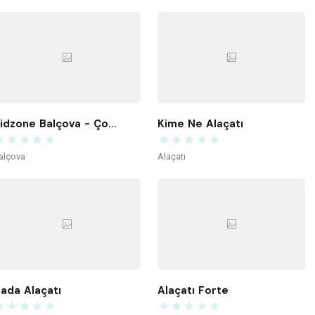
Kidzone Balçova - Çocuk Gelişim ve Aktivite Merkezi
Kime Ne Alaçatı
alçova
Alaçatı
ada Alaçatı
Alaçatı Forte