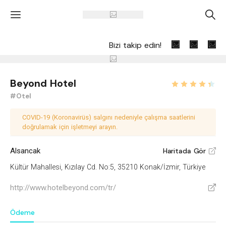
'
A
Bizi takip edin!
Beyond Hotel
#Otel
COVID-19 (Koronavirüs) salgını nedeniyle çalışma saatlerini
doğrulamak için işletmeyi arayın.
Alsancak
Haritada Gör
V
Kültür Mahallesi, Kızılay Cd. No:5, 35210 Konak/İzmir, Türkiye
http://www.hotelbeyond.com/tr/
V
Ödeme