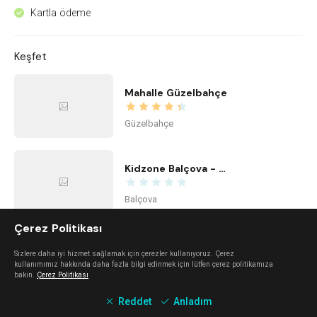
Kartla ödeme
^
Keşfet
Mahalle Güzelbahçe
Güzelbahçe
Kidzone Balçova - Çocuk Gelişim ve Aktivite Merkezi
Balçova
Çerez Politikası
Kime Ne Alaçatı
Sizlere daha iyi hizmet sağlamak için çerezler kullanıyoruz. Çerez
kullanımımız hakkında daha fazla bilgi edinmek için lütfen çerez politikamıza
Alaçatı
bakın.
Çerez Politikası
Reddet
Anladım