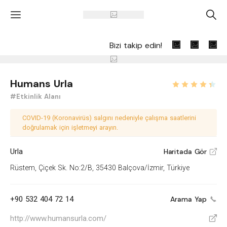
'
A
Bizi takip edin!
Humans Urla
#Etkinlik Alanı
COVID-19 (Koronavirüs) salgını nedeniyle çalışma saatlerini
doğrulamak için işletmeyi arayın.
Urla
Haritada Gör
V
Rüstem, Çiçek Sk. No:2/B, 35430 Balçova/İzmir, Türkiye
+90 532 404 72 14
Arama Yap
http://www.humansurla.com/
V