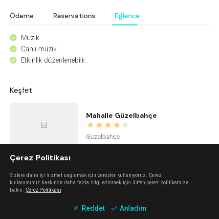
Ödeme
Reservations
Eğlence
Müzik
^
Canlı müzik
^
Etkinlik düzenlenebilir.
^
Keşfet
Mahalle Güzelbahçe
Güzelbahçe
Çerez Politikası
The Beach Alaçatı
Sizlere daha iyi hizmet sağlamak için çerezler kullanıyoruz. Çerez
kullanımımız hakkında daha fazla bilgi edinmek için lütfen çerez politikamıza
Alaçatı
bakın.
Çerez Politikası
Reddet
Anladım