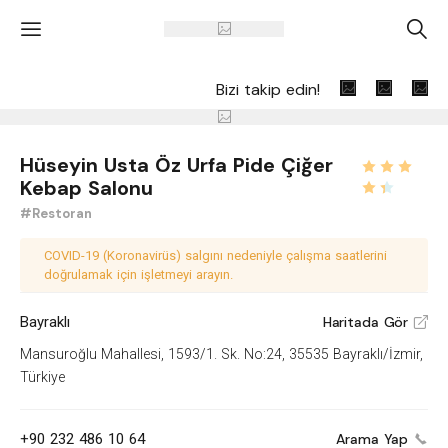
'
A
Bizi takip edin!
Hüseyin Usta Öz Urfa Pide Çiğer
Kebap Salonu
#Restoran
COVID-19 (Koronavirüs) salgını nedeniyle çalışma saatlerini
doğrulamak için işletmeyi arayın.
Bayraklı
Haritada Gör
V
Mansuroğlu Mahallesi, 1593/1. Sk. No:24, 35535 Bayraklı/İzmir,
Türkiye
+90 232 486 10 64
Arama Yap