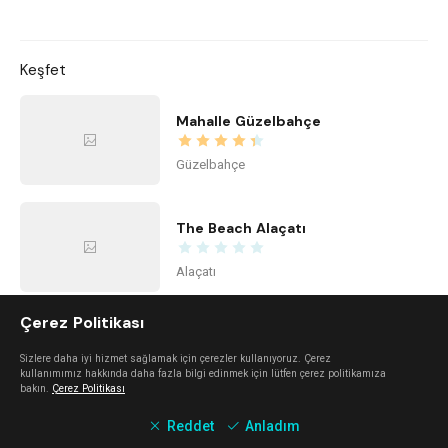
Keşfet
Mahalle Güzelbahçe
Güzelbahçe
The Beach Alaçatı
Alaçatı
Çerez Politikası
Kidzone Balçova - Çocuk Gelişim ve Aktivite Merkezi
Sizlere daha iyi hizmet sağlamak için çerezler kullanıyoruz. Çerez
kullanımımız hakkında daha fazla bilgi edinmek için lütfen çerez politikamıza
Balçova
bakın.
Çerez Politikası
Reddet
Anladım
Center Office