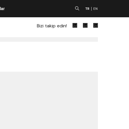
lar
A
TR
EN
Bizi takip edin!