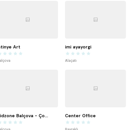
stinye Art
imi ayayorgi
alçova
Alaçatı
Kidzone Balçova - Çocuk Gelişim ve Aktivite Merkezi
Center Office
alçova
Bayraklı