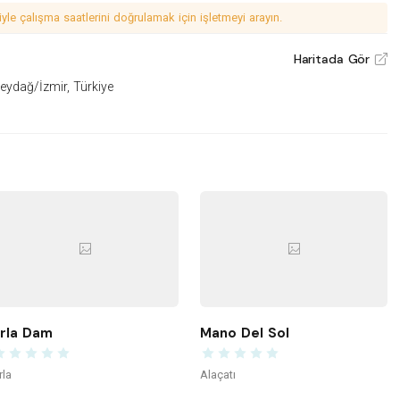
le çalışma saatlerini doğrulamak için işletmeyi arayın.
Haritada Gör
V
Beydağ/İzmir, Türkiye
rla Dam
Mano Del Sol
rla
Alaçatı