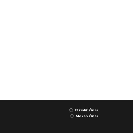
Etkinlik Öner
K
Mekan Öner
K