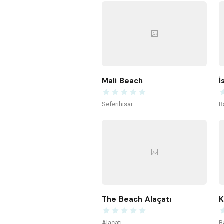
Mali Beach
İ
Seferihisar
B
The Beach Alaçatı
Alaçatı
B