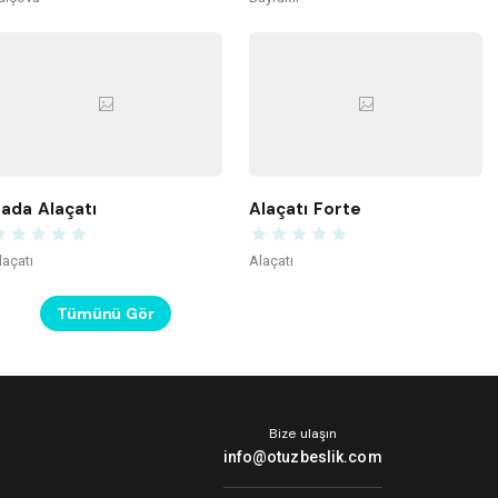
ada Alaçatı
Alaçatı Forte
laçatı
Alaçatı
Tümünü Gör
Bize ulaşın
info@otuzbeslik.com